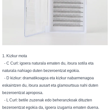
1. Kizkur mota
- C Curl: igoera naturala ematen du, itxura sotila eta
naturala nahiago duten bezeroentzat egokia.
- D kizkur: dramatikoagoa eta kizkur nabarmenagoa
eskaintzen du, itxura ausart eta glamourtsua nahi duten
bezeroentzat aproposa.
- L Curl: betile zuzenak edo beheranzkoak dituzten
bezeroentzat egokia da, igoera izugarria ematen duena.