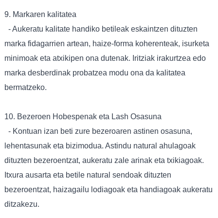
9. Markaren kalitatea
- Aukeratu kalitate handiko betileak eskaintzen dituzten
marka fidagarrien artean, haize-forma koherenteak, isurketa
minimoak eta atxikipen ona dutenak. Iritziak irakurtzea edo
marka desberdinak probatzea modu ona da kalitatea
bermatzeko.
10. Bezeroen Hobespenak eta Lash Osasuna
- Kontuan izan beti zure bezeroaren astinen osasuna,
lehentasunak eta bizimodua. Astindu natural ahulagoak
dituzten bezeroentzat, aukeratu zale arinak eta txikiagoak.
Itxura ausarta eta betile natural sendoak dituzten
bezeroentzat, haizagailu lodiagoak eta handiagoak aukeratu
ditzakezu.