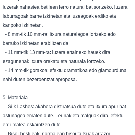
luzerak nahastea betileen lerro natural bat sortzeko, luzera
laburragoak barne izkinetan eta luzeagoak erdiko eta
kanpoko izkinetan.
- 8 mm-tik 10 mm-ra: itxura naturalagoa lortzeko edo
barruko izkinetan erabiltzen da.
- 11 mm-tik 13 mm-ra: luzera ertaineko hauek dira
ezagunenak itxura orekatu eta naturala lortzeko.
- 14 mm-tik gorakoa: efektu dramatikoa edo glamourduna
nahi duten bezeroentzat aproposa.
5. Materiala
- Silk Lashes: akabera distiratsua dute eta itxura apur bat
astunagoa ematen dute. Leunak eta malguak dira, efektu
erdi-matea eskaintzen dute.
- Bisoi-bestileak: normalean bisoi faltsuak arrazoi