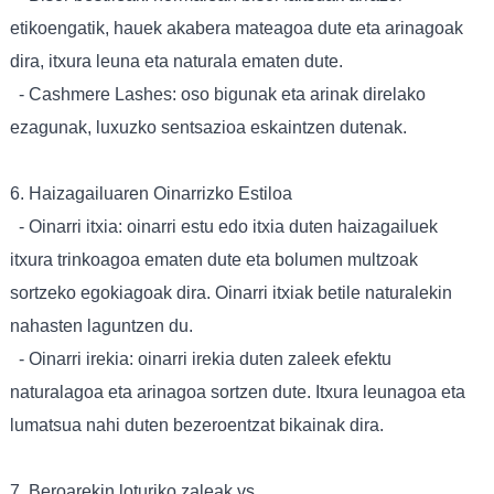
etikoengatik, hauek akabera mateagoa dute eta arinagoak
dira, itxura leuna eta naturala ematen dute.
- Cashmere Lashes: oso bigunak eta arinak direlako
ezagunak, luxuzko sentsazioa eskaintzen dutenak.
6. Haizagailuaren Oinarrizko Estiloa
- Oinarri itxia: oinarri estu edo itxia duten haizagailuek
itxura trinkoagoa ematen dute eta bolumen multzoak
sortzeko egokiagoak dira. Oinarri itxiak betile naturalekin
nahasten laguntzen du.
- Oinarri irekia: oinarri irekia duten zaleek efektu
naturalagoa eta arinagoa sortzen dute. Itxura leunagoa eta
lumatsua nahi duten bezeroentzat bikainak dira.
7. Beroarekin loturiko zaleak vs