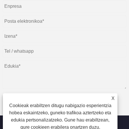
X
Cookieak erabiltzen ditugu nabigazio esperientzia
aurkeztu
hobea eskaintzeko, guneko trafikoa aztertzeko eta
edukia pertsonalizatzeko. Gune hau erabiltzean,
gure cookieen erabilera onartzen duzu.