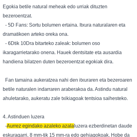
Egokia betile natural meheak edo urriak dituzten
bezeroentzat.
- 5D Fans: Sortu bolumen ertaina. Itxura naturalaren eta
dramatikoen arteko oreka ona.
- 6Dtik 10Dra bitarteko zaleak: bolumen oso
ikaragarrietarako onena. Hauek dentsitate eta ausardia
handiena bilatzen duten bezeroentzat egokiak dira.
Fan tamaina aukeratzea nahi den itxuraren eta bezeroaren
betile naturalen indarraren araberakoa da. Astindu natural
ahuletarako, aukeratu zale txikiagoak tentsioa saihesteko.
4. Astinduen luzera
-
Aurrez egindako azaleko azala
luzera ezberdinetan daude
eskuragarri, 8 mm-tik 15 mm-ra edo gehiagokoak. Hobe da