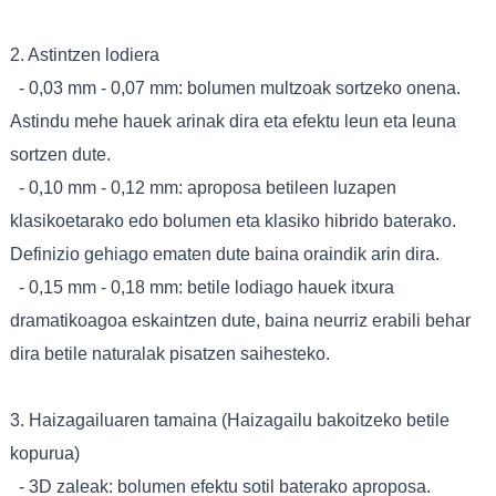
2. Astintzen lodiera
- 0,03 mm - 0,07 mm: bolumen multzoak sortzeko onena.
Astindu mehe hauek arinak dira eta efektu leun eta leuna
sortzen dute.
- 0,10 mm - 0,12 mm: aproposa betileen luzapen
klasikoetarako edo bolumen eta klasiko hibrido baterako.
Definizio gehiago ematen dute baina oraindik arin dira.
- 0,15 mm - 0,18 mm: betile lodiago hauek itxura
dramatikoagoa eskaintzen dute, baina neurriz erabili behar
dira betile naturalak pisatzen saihesteko.
3. Haizagailuaren tamaina (Haizagailu bakoitzeko betile
kopurua)
- 3D zaleak: bolumen efektu sotil baterako aproposa.