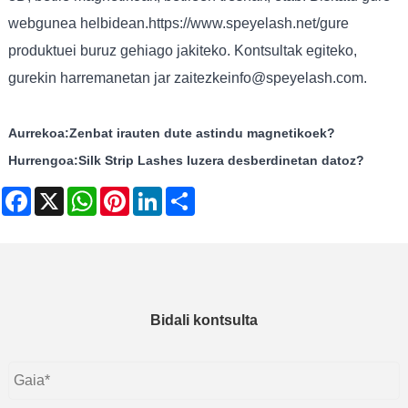
webgunea helbidean.
https://www.speyelash.net/
gure
produktuei buruz gehiago jakiteko. Kontsultak egiteko,
gurekin harremanetan jar zaitezke
info@speyelash.com
.
Aurrekoa:
Zenbat irauten dute astindu magnetikoek?
Hurrengoa:
Silk Strip Lashes luzera desberdinetan datoz?
Facebook
X
WhatsApp
Pinterest
LinkedIn
Share
Bidali kontsulta