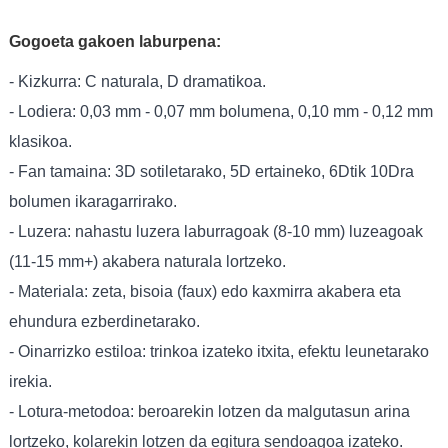
Gogoeta gakoen laburpena:
- Kizkurra: C naturala, D dramatikoa.
- Lodiera: 0,03 mm - 0,07 mm bolumena, 0,10 mm - 0,12 mm
klasikoa.
- Fan tamaina: 3D sotiletarako, 5D ertaineko, 6Dtik 10Dra
bolumen ikaragarrirako.
- Luzera: nahastu luzera laburragoak (8-10 mm) luzeagoak
(11-15 mm+) akabera naturala lortzeko.
- Materiala: zeta, bisoia (faux) edo kaxmirra akabera eta
ehundura ezberdinetarako.
- Oinarrizko estiloa: trinkoa izateko itxita, efektu leunetarako
irekia.
- Lotura-metodoa: beroarekin lotzen da malgutasun arina
lortzeko, kolarekin lotzen da egitura sendoagoa izateko.