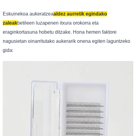
Eskuinekoa aukeratzea
aldez aurretik egindako
zaleak
betileen luzapenen itxura orokorra eta
eraginkortasuna hobetu ditzake. Hona hemen faktore
nagusietan oinarritutako aukerarik onena egiten laguntzeko
gida: