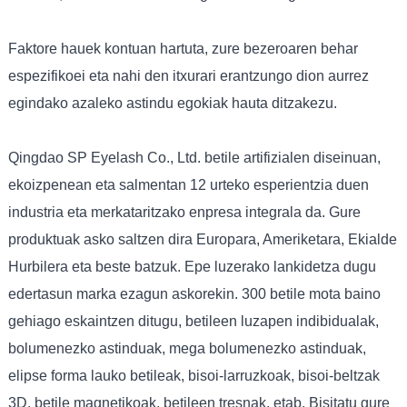
Faktore hauek kontuan hartuta, zure bezeroaren behar
espezifikoei eta nahi den itxurari erantzungo dion aurrez
egindako azaleko astindu egokiak hauta ditzakezu.
Qingdao SP Eyelash Co., Ltd. betile artifizialen diseinuan,
ekoizpenean eta salmentan 12 urteko esperientzia duen
industria eta merkataritzako enpresa integrala da. Gure
produktuak asko saltzen dira Europara, Ameriketara, Ekialde
Hurbilera eta beste batzuk. Epe luzerako lankidetza dugu
edertasun marka ezagun askorekin. 300 betile mota baino
gehiago eskaintzen ditugu, betileen luzapen indibidualak,
bolumenezko astinduak, mega bolumenezko astinduak,
elipse forma lauko betileak, bisoi-larruzkoak, bisoi-beltzak
3D, betile magnetikoak, betileen tresnak, etab. Bisitatu gure