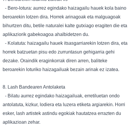
- Bero-lotura: aurrez egindako haizagailu hauek kola baino
beroarekin lotzen dira. Horrek arinagoak eta malguagoak
bihurtzen ditu, betile naturalei kalte gutxiago eragiten die eta
aplikaziorik gabekoagoa ahalbidetzen du.
- Kolatuta: haizagailu hauek itsasgarriarekin lotzen dira, eta
horrek batzuetan pisu edo zurruntasun gehigarria gehi
dezake. Oraindik eraginkorrak diren arren, baliteke
beroarekin loturiko haizagailuak bezain arinak ez izatea.
8. Lash Bandearen Antolaketa
- Bilatu aurrez egindako haizagailuak, erretiluetan ondo
antolatuta, kizkur, lodiera eta luzera etiketa argiarekin. Horri
esker, lash artistek astindu egokiak hautatzea errazten du
aplikazioan zehar.