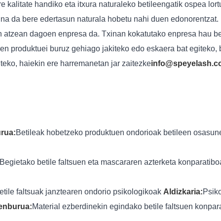
re kalitate handiko eta itxura naturaleko betileengatik ospea lor
aina da bere edertasun naturala hobetu nahi duen edonorentzat.
 atzean dagoen enpresa da. Txinan kokatutako enpresa hau bet
en produktuei buruz gehiago jakiteko edo eskaera bat egiteko,
iteko, haiekin ere harremanetan jar zaitezke
info@speyelash.
rua:
Betileak hobetzeko produktuen ondorioak betileen osasu
Begietako betile faltsuen eta mascararen azterketa konparatib
etile faltsuak janztearen ondorio psikologikoak
Aldizkaria:
Psiko
zenburua:
Material ezberdinekin egindako betile faltsuen konpa