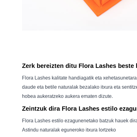
Zerk bereizten ditu Flora Lashes beste b
Flora Lashes kalitate handiagatik eta xehetasunetara
daude eta betile naturalak bezalako itxura eta sentitz
hobea aukeratzeko aukera ematen dizute.
Zeintzuk dira Flora Lashes estilo ezag
Flora Lashes estilo ezagunenetako batzuk hauek dira
Astindu naturalak eguneroko itxura lortzeko