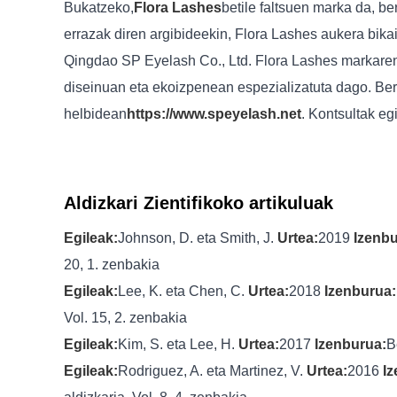
Bukatzeko,
Flora Lashes
betile faltsuen marka da, be
errazak diren argibideekin, Flora Lashes aukera bik
Qingdao SP Eyelash Co., Ltd. Flora Lashes markaren
diseinuan eta ekoizpenean espezializatuta dago. Ber
helbidean
https://www.speyelash.net
. Kontsultak eg
Aldizkari Zientifikoko artikuluak
Egileak:
Johnson, D. eta Smith, J.
Urtea:
2019
Izenbu
20, 1. zenbakia
Egileak:
Lee, K. eta Chen, C.
Urtea:
2018
Izenburua:
Vol. 15, 2. zenbakia
Egileak:
Kim, S. eta Lee, H.
Urtea:
2017
Izenburua:
B
Egileak:
Rodriguez, A. eta Martinez, V.
Urtea:
2016
I