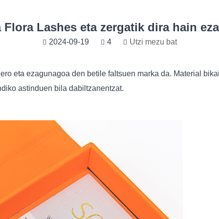
a Flora Lashes eta zergatik dira hain e
2024-09-19
4
Utzi mezu bat
ero eta ezagunagoa den betile faltsuen marka da. Material bika
ndiko astinduen bila dabiltzanentzat.