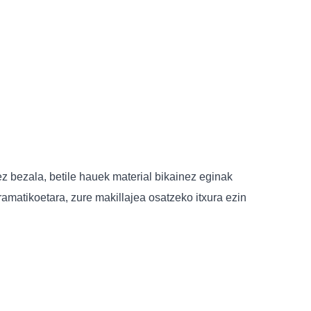
ez bezala, betile hauek material bikainez eginak
dramatikoetara, zure makillajea osatzeko itxura ezin