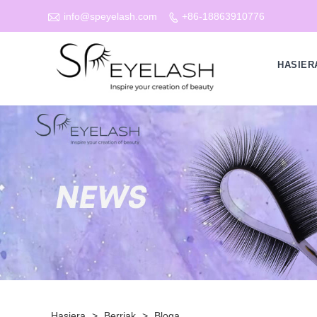

info@speyelash.com
+86-18863910776

HASIER
Hasiera
>
Berriak
>
Bloga