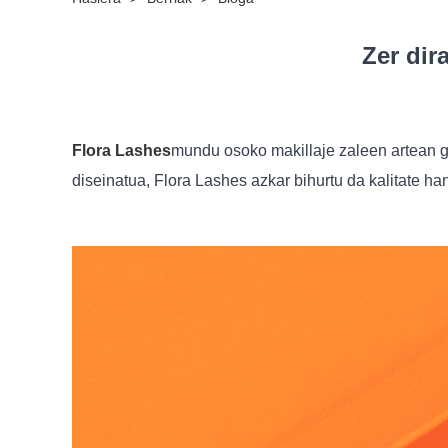
Zer dir
Flora Lashes
mundu osoko makillaje zaleen artean g
diseinatua, Flora Lashes azkar bihurtu da kalitate ha