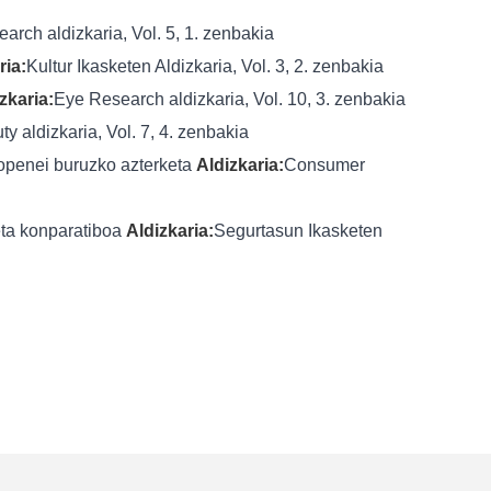
arch aldizkaria, Vol. 5, 1. zenbakia
ria:
Kultur Ikasketen Aldizkaria, Vol. 3, 2. zenbakia
zkaria:
Eye Research aldizkaria, Vol. 10, 3. zenbakia
y aldizkaria, Vol. 7, 4. zenbakia
aropenei buruzko azterketa
Aldizkaria:
Consumer
eta konparatiboa
Aldizkaria:
Segurtasun Ikasketen