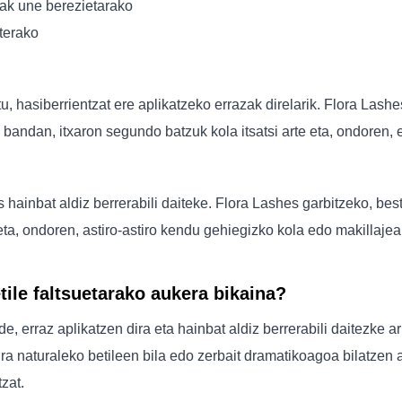
iak une berezietarako
aterako
u, hasiberrientzat ere aplikatzeko errazak direlarik. Flora Lashe
 bandan, itxaron segundo batzuk kola itsatsi arte eta, ondoren, e
s hainbat aldiz berrerabili daiteke. Flora Lashes garbitzeko, bes
 eta, ondoren, astiro-astiro kendu gehiegizko kola edo makillaje
tile faltsuetarako aukera bikaina?
, erraz aplikatzen dira eta hainbat aldiz berrerabili daitezke ar
ra naturaleko betileen bila edo zerbait dramatikoagoa bilatzen 
zat.