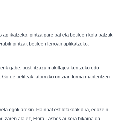
s aplikatzeko, pintza pare bat eta betileen kola batzuk
rabili pintzak betileen lerroan aplikatzeko.
terik gabe, busti itzazu makillajea kentzeko edo
a. Gorde betileak jatorrizko ontzian forma mantentzen
reta egokiarekin. Hainbat estilotakoak dira, edozein
ari zaren ala ez, Flora Lashes aukera bikaina da