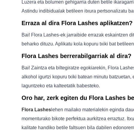
Luzera eta bolumen gehigarria duten betile ikaragarr
Astindu indibidualak betileen itxura pertsonalizatu b
Erraza al dira Flora Lashes aplikatzen?
Bai! Flora Lashes-ek jarraibide errazak eskaintzen dit
beharko dituzu. Aplikatu kola kopuru txiki bat betileen
Flora Lashes berrerabilgarriak al dira?
Bai! Zaintza eta biltegiratze egokiarekin, Flora Lashe
alkohol igurtzi kopuru txiki batean minutu batzuetan,
laguntzeko eta kalteetatik babesteko.
Oro har, zerk egiten du Flora Lashes be
Flora Lashes
lehen mailako materialekin eginda daude
momenturako bikote perfektua aurkitzea erraztuz. Itxu
kalitate handiko betile faltsuen bila dabilen edonorent