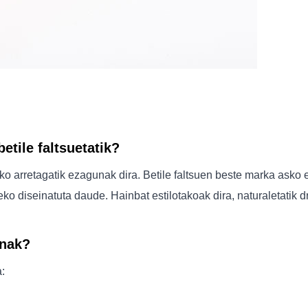
etile faltsuetatik?
ko arretagatik ezagunak dira. Betile faltsuen beste marka asko 
eko diseinatuta daude. Hainbat estilotakoak dira, naturaletatik 
unak?
: