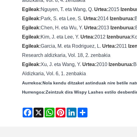
aldizkaria, Vol. 8, 4. zenbakia
Egileak:
Nguyen, T. eta Wang, Q.
Urtea:
2015
Izenbu
Egileak:
Park, S. eta Lee, S.
Urtea:
2014
Izenburua:
B
Egileak:
Chen, H. eta Wu, Y.
Urtea:
2013
Izenburua:
Egileak:
Kim, J. eta Lee, Y.
Urtea:
2012
Izenburua:
Ko
Egileak:
Garcia, M. eta Rodriguez, L.
Urtea:
2011
Ize
Research aldizkaria, Vol. 18, 2. zenbakia
Egileak:
Xu, J. eta Wang, Y.
Urtea:
2010
Izenburua:
B
Aldizkaria, Vol. 6, 1. zenbakia
Aurrekoa:
Nola kendu ditzaket astinduak nire betile nat
Hurrengoa:
Zeintzuk dira Wispy Lashes estilo desberd
Facebook
X
WhatsApp
Pinterest
LinkedIn
Share