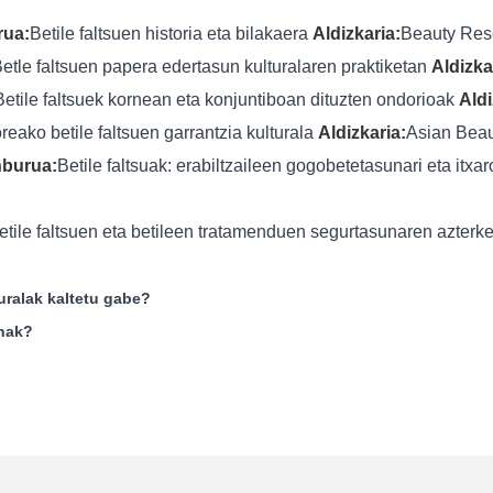
rua:
Betile faltsuen historia eta bilakaera
Aldizkaria:
Beauty Rese
etle faltsuen papera edertasun kulturalaren praktiketan
Aldizka
Betile faltsuek kornean eta konjuntiboan dituzten ondorioak
Aldi
reako betile faltsuen garrantzia kulturala
Aldizkaria:
Asian Beaut
nburua:
Betile faltsuak: erabiltzaileen gogobetetasunari eta itx
etile faltsuen eta betileen tratamenduen segurtasunaren azterk
uralak kaltetu gabe?
inak?