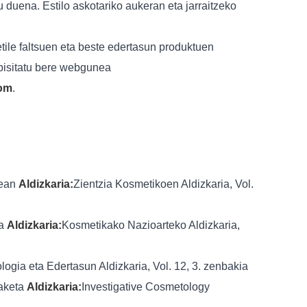
tu duena. Estilo askotariko aukeran eta jarraitzeko
ile faltsuen eta beste edertasun produktuen
 bisitatu bere webgunea
com
.
nean
Aldizkaria:
Zientzia Kosmetikoen Aldizkaria, Vol.
oa
Aldizkaria:
Kosmetikako Nazioarteko Aldizkaria,
logia eta Edertasun Aldizkaria, Vol. 12, 3. zenbakia
raketa
Aldizkaria:
Investigative Cosmetology