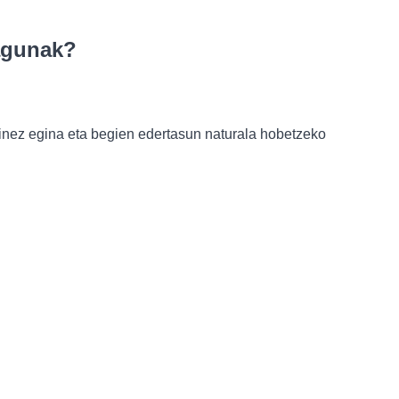
zagunak?
inez egina eta begien edertasun naturala hobetzeko