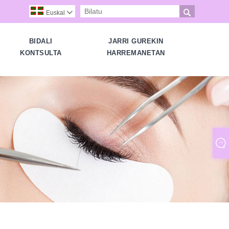

Euskal

BIDALI
JARRI GUREKIN
KONTSULTA
HARREMANETAN