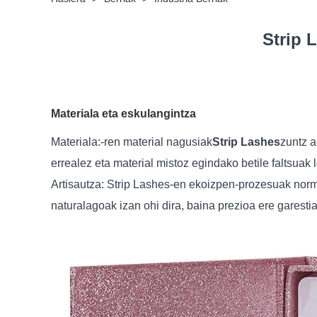
Strip 
Materiala eta eskulangintza
Materiala:
-ren material nagusiak
Strip Lashes
zuntz a
errealez eta material mistoz egindako betile faltsuak
Artisautza: Strip Lashes-en ekoizpen-prozesuak norm
naturalagoak izan ohi dira, baina prezioa ere garest