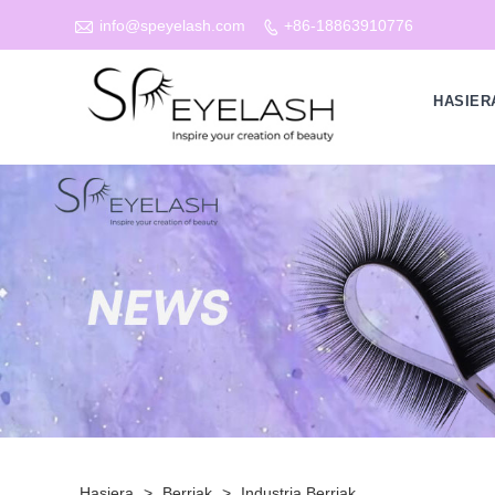

info@speyelash.com
+86-18863910776

HASIER
Hasiera
>
Berriak
>
Industria Berriak