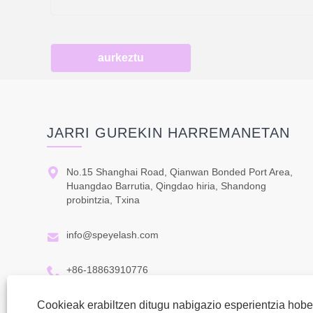
aurkeztu
JARRI GUREKIN HARREMANETAN

No.15 Shanghai Road, Qianwan Bonded Port Area,
Huangdao Barrutia, Qingdao hiria, Shandong
probintzia, Txina

info@speyelash.com

+86-18863910776
Cookieak erabiltzen ditugu nabigazio esperientzia hob