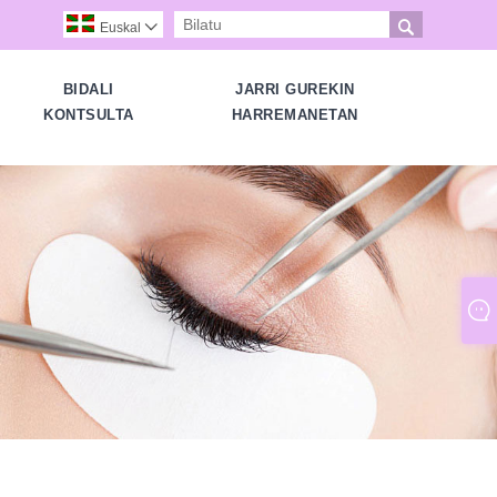

Euskal

BIDALI
JARRI GUREKIN
KONTSULTA
HARREMANETAN