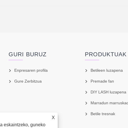
GURI BURUZ
PRODUKTUAK
Enpresaren profila
Betileen luzapena
Gure Zerbitzua
Premade fan
DIY LASH luzapena
Marradun marruska
Betile tresnak
X
ea eskaintzeko, guneko