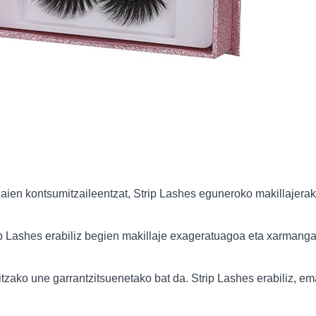
zaien kontsumitzaileentzat, Strip Lashes eguneroko makillajera
p Lashes erabiliz begien makillaje exageratuagoa eta xarmangarr
zako une garrantzitsuenetako bat da. Strip Lashes erabiliz, em