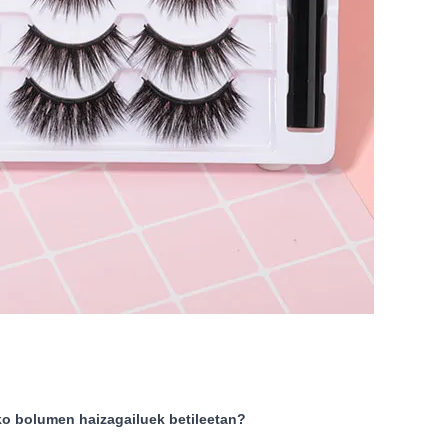
ko bolumen haizagailuek betileetan?