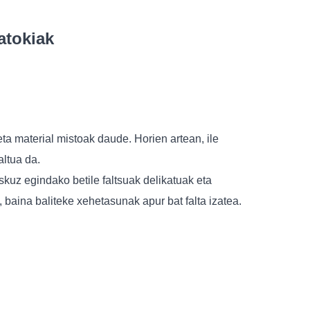
atokiak
a) eta material mistoak daude. Horien artean, ile
altua da.
uz egindako betile faltsuak delikatuak eta
 baina baliteke xehetasunak apur bat falta izatea.