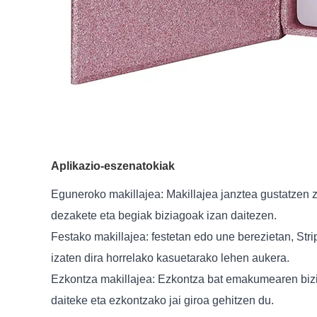
Aplikazio-eszenatokiak
Eguneroko makillajea: Makillajea janztea gustatzen 
dezakete eta begiak biziagoak izan daitezen.
Festako makillajea: festetan edo une berezietan, Stri
izaten dira horrelako kasuetarako lehen aukera.
Ezkontza makillajea: Ezkontza bat emakumearen bizit
daiteke eta ezkontzako jai giroa gehitzen du.