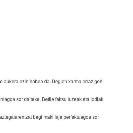
ko aukera ezin hobea da. Begien xarma erraz gehi
iagoa sor daiteke. Betile faltsu luzeak eta lodiak
aztegaiarentzat begi makillaje perfektuagoa sor