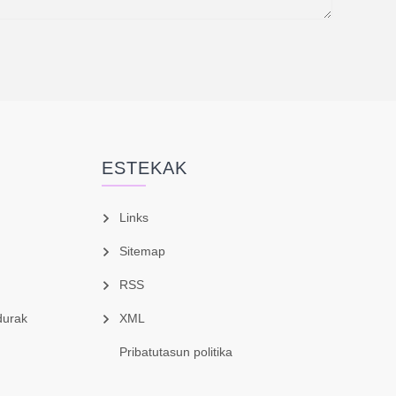
ESTEKAK
Links
Sitemap
RSS
durak
XML
Pribatutasun politika