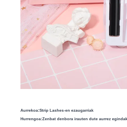
Aurrekoa:
Strip Lashes-en ezaugarriak
Hurrengoa:
Zenbat denbora irauten dute aurrez eginda