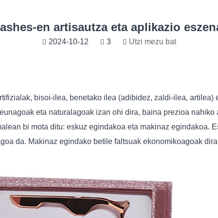
Lashes-en artisautza eta aplikazio eszen
2024-10-12
3
Utzi mezu bat
rtifizialak, bisoi-ilea, benetako ilea (adibidez, zaldi-ilea, artile
 leunagoak eta naturalagoak izan ohi dira, baina prezioa nahiko 
alean bi mota ditu: eskuz egindakoa eta makinaz egindakoa. Esk
iagoa da. Makinaz egindako betile faltsuak ekonomikoagoak dira,