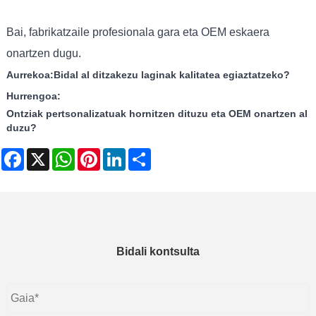
Bai, fabrikatzaile profesionala gara eta OEM eskaera
onartzen dugu.
Aurrekoa:
Bidal al ditzakezu laginak kalitatea egiaztatzeko?
Hurrengoa:
Ontziak pertsonalizatuak hornitzen dituzu eta OEM onartzen al
duzu?
Facebook
X
WhatsApp
Pinterest
LinkedIn
Share
Bidali kontsulta