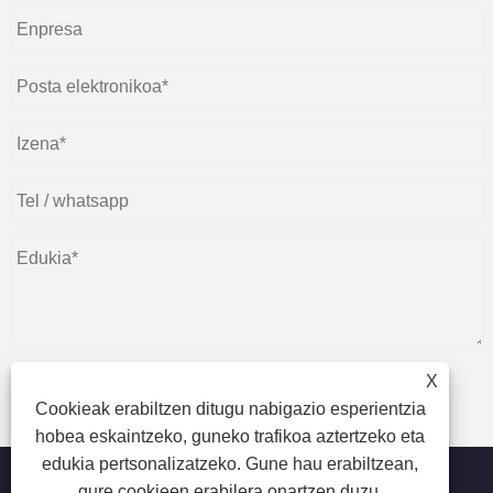
X
Cookieak erabiltzen ditugu nabigazio esperientzia
aurkeztu
hobea eskaintzeko, guneko trafikoa aztertzeko eta
edukia pertsonalizatzeko. Gune hau erabiltzean,
gure cookieen erabilera onartzen duzu.