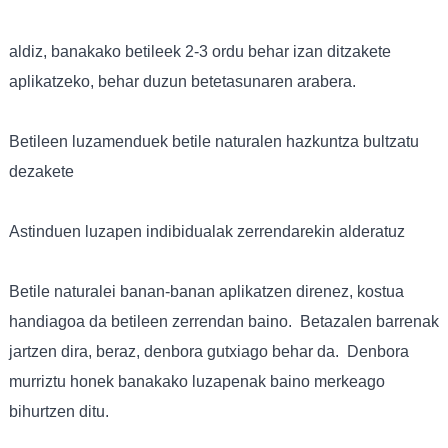
aldiz, banakako betileek 2-3 ordu behar izan ditzakete
aplikatzeko, behar duzun betetasunaren arabera.
Betileen luzamenduek betile naturalen hazkuntza bultzatu
dezakete
Astinduen luzapen indibidualak zerrendarekin alderatuz
Betile naturalei banan-banan aplikatzen direnez, kostua
handiagoa da betileen zerrendan baino. Betazalen barrenak
jartzen dira, beraz, denbora gutxiago behar da. Denbora
murriztu honek banakako luzapenak baino merkeago
bihurtzen ditu.