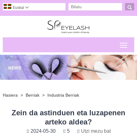

Euskal

Alda
Hasiera
>
Berriak
>
Industria Berriak
Zein da astinduen eta luzapenen
arteko aldea?
2024-05-30
5
Utzi mezu bat