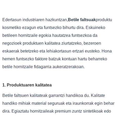
Edertasun industriaren hazkuntzan,
Betile faltsuak
produktu
kosmetiko ezagun eta funtsezko bihurtu dira. Eskuineko
betileen hornitzaile egokia hautatzea funtsezkoa da
negozioek produktuen kalitatea ziurtatzeko, bezeroen
eskaerak betetzeko eta lehiakortasun ertzari eusteko. Hona
hemen funtsezko faktore batzuk kontuan hartu beharreko
betile hornitzaile fidagarria aukeratzerakoan.
1. Produktuaren kalitatea
Betile faltsuen kalitateak garrantzi handikoa du. Kalitate
handiko mihiak material seguruak eta iraunkorrak egin behar
dira. Egiaztatu hornitzaileak premium zuntz sintetikoak edo