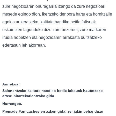
zure negozioaren onuragarria izango da zure negozioari
mesede egingo dion. Ikertzeko denbora hartu eta hornitzaile
egokia aukeratzeko, kalitate handiko betile faltsuak
eskaintzen lagunduko dizu zure bezeroei, zure markaren
irudia hobetzen eta negozioaren arrakasta bultzatzeko
edertasun lehiakorrean.
Aurrekoa:
Salonentzako kalitate handiko betile faltsuak hautatzeko
artea: bitartekarientzako gida
Hurrengoa:
Premade Fan Lashes-en azken gida: zer jakin behar duzu