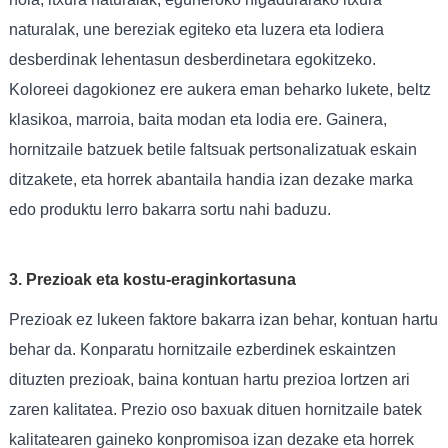
naturalak, une bereziak egiteko eta luzera eta lodiera
desberdinak lehentasun desberdinetara egokitzeko.
Koloreei dagokionez ere aukera eman beharko lukete, beltz
klasikoa, marroia, baita modan eta lodia ere. Gainera,
hornitzaile batzuek betile faltsuak pertsonalizatuak eskain
ditzakete, eta horrek abantaila handia izan dezake marka
edo produktu lerro bakarra sortu nahi baduzu.
3. Prezioak eta kostu-eraginkortasuna
Prezioak ez lukeen faktore bakarra izan behar, kontuan hartu
behar da. Konparatu hornitzaile ezberdinek eskaintzen
dituzten prezioak, baina kontuan hartu prezioa lortzen ari
zaren kalitatea. Prezio oso baxuak dituen hornitzaile batek
kalitatearen gaineko konpromisoa izan dezake eta horrek