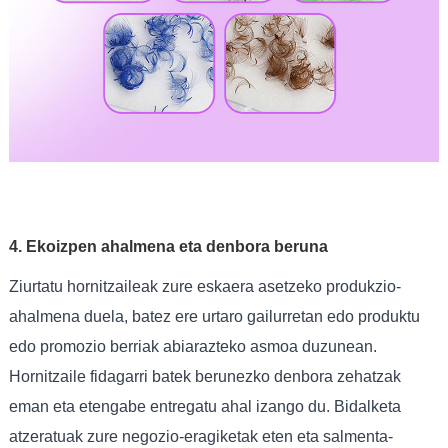
4. Ekoizpen ahalmena eta denbora beruna
Ziurtatu hornitzaileak zure eskaera asetzeko produkzio-
ahalmena duela, batez ere urtaro gailurretan edo produktu
edo promozio berriak abiarazteko asmoa duzunean.
Hornitzaile fidagarri batek berunezko denbora zehatzak
eman eta etengabe entregatu ahal izango du. Bidalketa
atzeratuak zure negozio-eragiketak eten eta salmenta-