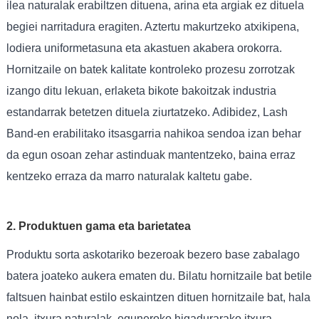
ilea naturalak erabiltzen dituena, arina eta argiak ez dituela
begiei narritadura eragiten. Aztertu makurtzeko atxikipena,
lodiera uniformetasuna eta akastuen akabera orokorra.
Hornitzaile on batek kalitate kontroleko prozesu zorrotzak
izango ditu lekuan, erlaketa bikote bakoitzak industria
estandarrak betetzen dituela ziurtatzeko. Adibidez, Lash
Band-en erabilitako itsasgarria nahikoa sendoa izan behar
da egun osoan zehar astinduak mantentzeko, baina erraz
kentzeko erraza da marro naturalak kaltetu gabe.
2. Produktuen gama eta barietatea
Produktu sorta askotariko bezeroak bezero base zabalago
batera joateko aukera ematen du. Bilatu hornitzaile bat betile
faltsuen hainbat estilo eskaintzen dituen hornitzaile bat, hala
nola, itxura naturalak, eguneroko higadurarako itxura