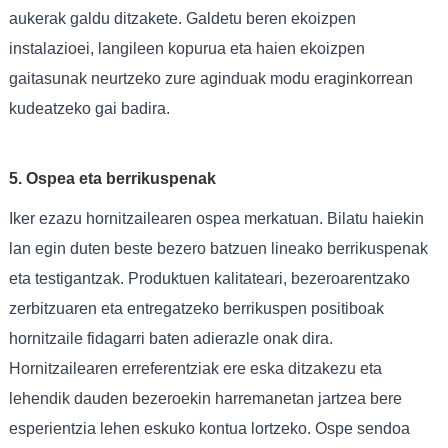
aukerak galdu ditzakete. Galdetu beren ekoizpen
instalazioei, langileen kopurua eta haien ekoizpen
gaitasunak neurtzeko zure aginduak modu eraginkorrean
kudeatzeko gai badira.
5. Ospea eta berrikuspenak
Iker ezazu hornitzailearen ospea merkatuan. Bilatu haiekin
lan egin duten beste bezero batzuen lineako berrikuspenak
eta testigantzak. Produktuen kalitateari, bezeroarentzako
zerbitzuaren eta entregatzeko berrikuspen positiboak
hornitzaile fidagarri baten adierazle onak dira.
Hornitzailearen erreferentziak ere eska ditzakezu eta
lehendik dauden bezeroekin harremanetan jartzea bere
esperientzia lehen eskuko kontua lortzeko. Ospe sendoa