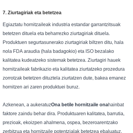
7. Ziurtagiriak eta betetzea
Egiaztatu hornitzaileak industria estandar garrantzitsuak
betetzen dituela eta beharrezko ziurtagiriak dituela.
Produktuen segurtasunerako ziurtagiriak biltzen ditu, hala
nola FDA araudia (hala badagokio) eta ISO bezalako
kalitatea kudeatzeko sistemak betetzea. Ziurtagiri hauek
hornitzaileak fabrikazio eta kalitatea ziurtatzeko prozedura
zorrotzak betetzen dituztela ziurtatzen dute, bakea emanez
hornitzen ari zaren produktuei buruz.
Azkenean, a aukeratuz
Ona betile hornitzaile ona
hainbat
faktore zaindu behar dira. Produktuaren kalitatea, barrutia,
prezioak, ekoizpen ahalmena, ospea, bezeroarentzako
zerbitzua eta hornitzaile potentzialak betetzea ebaluatuz,