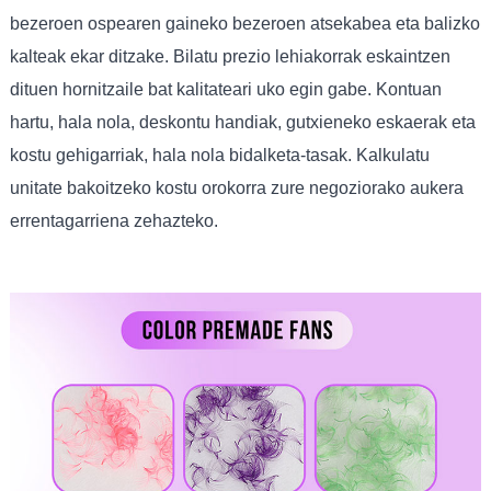
bezeroen ospearen gaineko bezeroen atsekabea eta balizko
kalteak ekar ditzake. Bilatu prezio lehiakorrak eskaintzen
dituen hornitzaile bat kalitateari uko egin gabe. Kontuan
hartu, hala nola, deskontu handiak, gutxieneko eskaerak eta
kostu gehigarriak, hala nola bidalketa-tasak. Kalkulatu
unitate bakoitzeko kostu orokorra zure negoziorako aukera
errentagarriena zehazteko.