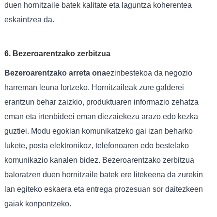
duen hornitzaile batek kalitate eta laguntza koherentea
eskaintzea da.
6. Bezeroarentzako zerbitzua
Bezeroarentzako arreta ona
ezinbestekoa da negozio
harreman leuna lortzeko. Hornitzaileak zure galderei
erantzun behar zaizkio, produktuaren informazio zehatza
eman eta irtenbideei eman diezaiekezu arazo edo kezka
guztiei. Modu egokian komunikatzeko gai izan beharko
lukete, posta elektronikoz, telefonoaren edo bestelako
komunikazio kanalen bidez. Bezeroarentzako zerbitzua
baloratzen duen hornitzaile batek ere litekeena da zurekin
lan egiteko eskaera eta entrega prozesuan sor daitezkeen
gaiak konpontzeko.