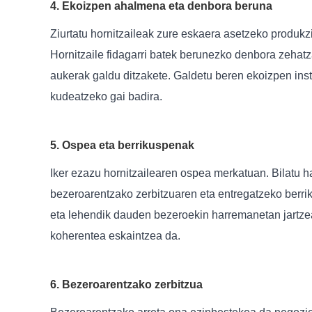
4. Ekoizpen ahalmena eta denbora beruna
Ziurtatu hornitzaileak zure eskaera asetzeko produk
Hornitzaile fidagarri batek berunezko denbora zehat
aukerak galdu ditzakete. Galdetu beren ekoizpen ins
kudeatzeko gai badira.
5. Ospea eta berrikuspenak
Iker ezazu hornitzailearen ospea merkatuan. Bilatu ha
bezeroarentzako zerbitzuaren eta entregatzeko berriku
eta lehendik dauden bezeroekin harremanetan jartzea
koherentea eskaintzea da.
6. Bezeroarentzako zerbitzua