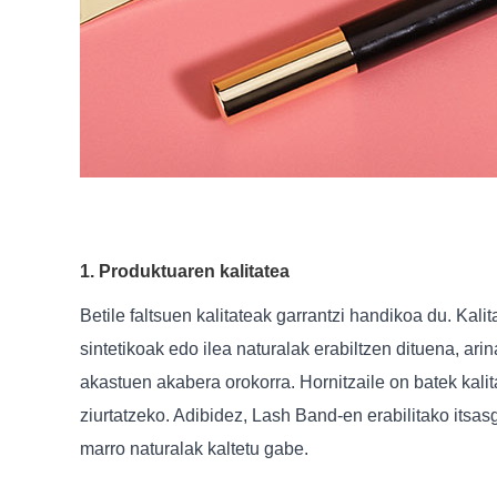
1. Produktuaren kalitatea
Betile faltsuen kalitateak garrantzi handikoa du. Kal
sintetikoak edo ilea naturalak erabiltzen dituena, ari
akastuen akabera orokorra. Hornitzaile on batek kalit
ziurtatzeko. Adibidez, Lash Band-en erabilitako its
marro naturalak kaltetu gabe.