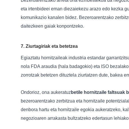
Bezeroarentzako arreta ona ezinbestekoa da negozio 
eta irtenbideei eman diezaiekezu arazo edo kezka gu
komunikazio kanalen bidez. Bezeroarentzako zerbitzu
daitezkeen gaiak konpontzeko.
7. Ziurtagiriak eta betetzea
Egiaztatu hornitzaileak industria estandar garrantzits
nola FDA araudia (hala badagokio) eta ISO bezalako ka
zorrotzak betetzen dituztela ziurtatzen dute, bakea e
Ondorioz, ona aukeratuz
betile hornitzaile faltsuak 
bezeroarentzako zerbitzua eta hornitzaile potentzial
denbora hartu eta hornitzaile egokia aukeratzeko, kal
negozioaren arrakasta bultzatzeko edertasun lehiako