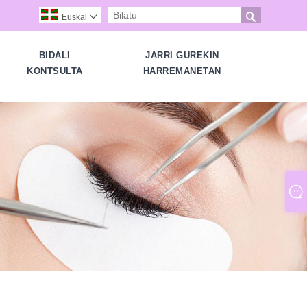

Euskal

BIDALI
JARRI GUREKIN
KONTSULTA
HARREMANETAN