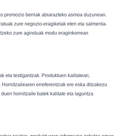
 edo promozio berriak abiarazteko asmoa duzunean.
ratuak zure negozio-eragiketak eten eta salmenta-
urtzeko zure aginduak modu eraginkorrean
 eta testigantzak. Produktuen kalitateari,
. Hornitzailearen erreferentziak ere eska ditzakezu
uen hornitzaile batek kalitate eta laguntza