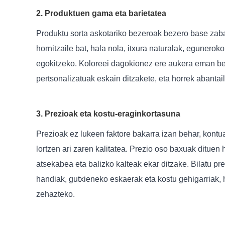
2. Produktuen gama eta barietatea
Produktu sorta askotariko bezeroak bezero base zabala
hornitzaile bat, hala nola, itxura naturalak, egunero
egokitzeko. Koloreei dagokionez ere aukera eman behar
pertsonalizatuak eskain ditzakete, eta horrek abanta
3. Prezioak eta kostu-eraginkortasuna
Prezioak ez lukeen faktore bakarra izan behar, kontu
lortzen ari zaren kalitatea. Prezio oso baxuak ditue
atsekabea eta balizko kalteak ekar ditzake. Bilatu pre
handiak, gutxieneko eskaerak eta kostu gehigarriak, 
zehazteko.