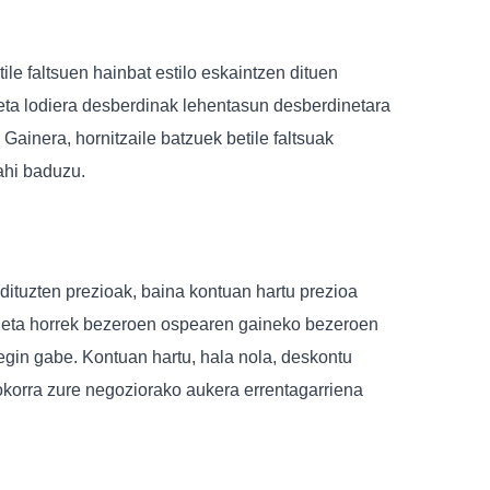
le faltsuen hainbat estilo eskaintzen dituen
a eta lodiera desberdinak lehentasun desberdinetara
Gainera, hornitzaile batzuek betile faltsuak
ahi baduzu.
dituzten prezioak, baina kontuan hartu prezioa
ke eta horrek bezeroen ospearen gaineko bezeroen
o egin gabe. Kontuan hartu, hala nola, deskontu
rokorra zure negoziorako aukera errentagarriena