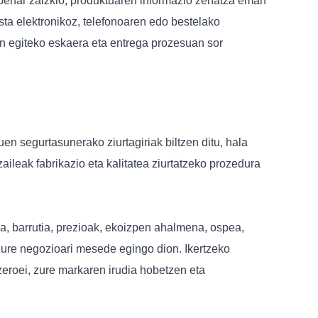
behar zaizkio, produktuaren informazio zehatza eman
ta elektronikoz, telefonoaren edo bestelako
an egiteko eskaera eta entrega prozesuan sor
uen segurtasunerako ziurtagiriak biltzen ditu, hala
ileak fabrikazio eta kalitatea ziurtatzeko prozedura
tea, barrutia, prezioak, ekoizpen ahalmena, ospea,
zure negozioari mesede egingo dion. Ikertzeko
zeroei, zure markaren irudia hobetzen eta