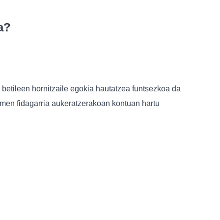
a?
 betileen hornitzaile egokia hautatzea funtsezkoa da
emen fidagarria aukeratzerakoan kontuan hartu