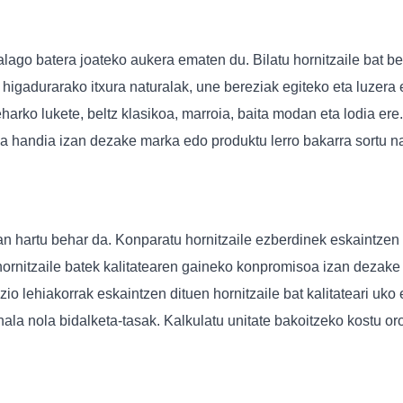
go batera joateko aukera ematen du. Bilatu hornitzaile bat beti
ko higadurarako itxura naturalak, une bereziak egiteko eta luzer
ko lukete, beltz klasikoa, marroia, baita modan eta lodia ere. 
ila handia izan dezake marka edo produktu lerro bakarra sortu n
an hartu behar da. Konparatu hornitzaile ezberdinek eskaintzen 
n hornitzaile batek kalitatearen gaineko konpromisoa izan deza
zio lehiakorrak eskaintzen dituen hornitzaile bat kalitateari uk
hala nola bidalketa-tasak. Kalkulatu unitate bakoitzeko kostu o