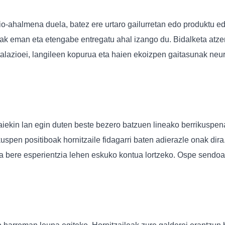
zio-ahalmena duela, batez ere urtaro gailurretan edo produktu
zak eman eta etengabe entregatu ahal izango du. Bidalketa atze
talazioei, langileen kopurua eta haien ekoizpen gaitasunak ne
iekin lan egin duten beste bezero batzuen lineako berrikuspenak
spen positiboak hornitzaile fidagarri baten adierazle onak dira
 bere esperientzia lehen eskuko kontua lortzeko. Ospe sendoa d