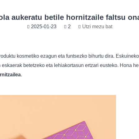
ola aukeratu betile hornitzaile faltsu on
2025-01-23
2
Utzi mezu bat
produktu kosmetiko ezagun eta funtsezko bihurtu dira. Eskuineko
n eskaerak betetzeko eta lehiakortasun ertzari eusteko. Hona h
rnitzailea
.