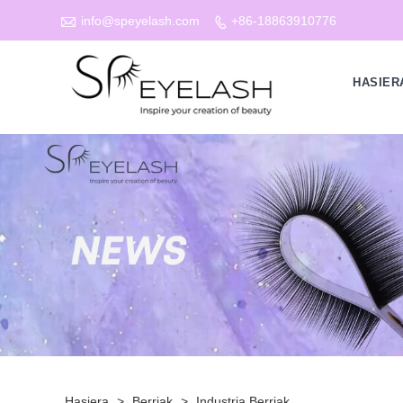

info@speyelash.com
+86-18863910776

HASIER
Hasiera
>
Berriak
>
Industria Berriak