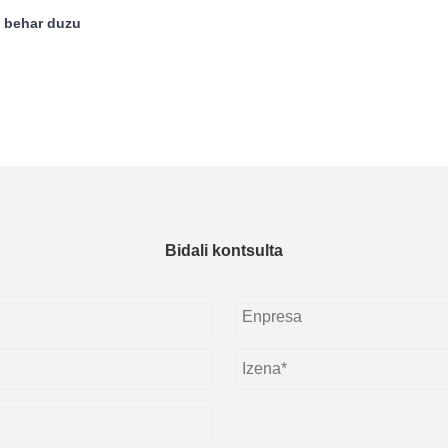
n behar duzu
Bidali kontsulta