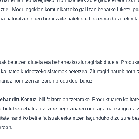
harreman leuna egiteko. Hornitzaileak zure galderei erantzun 
ztiei. Modu egokian komunikatzeko gai izan beharko lukete, pos
a baloratzen duen hornitzaile batek ere litekeena da zurekin l
uak betetzen dituela eta beharrezko ziurtagiriak dituela. Produkt
litatea kudeatzeko sistemak betetzea. Ziurtagiri hauek hornitza
manez hornitzen ari zaren produktuei buruz.
behar ditu
Kontuz ibili faktore anitzetarako. Produktuaren kalita
ak betetzea ebaluatuz, zure negozioaren onuragarria izango da 
itate handiko betile faltsuak eskaintzen lagunduko dizu zure be
rrean.