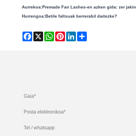
Aurrekoa:
Premade Fan Lashes-en azken gida: zer jaki
Hurrengoa:
Betile faltsuak berrerabil daitezke?
Facebook
X
WhatsApp
Pinterest
LinkedIn
Share