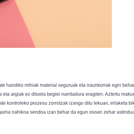
itate handiko mihiak material seguruak eta iraunkorrak egin beha
na eta argiak ez dituela begiei narritadura eragiten. Aztertu mak
ate kontroleko prozesu zorrotzak izango ditu lekuan, erlaketa bi
asgarria nahikoa sendoa izan behar da egun osoan zehar astindu