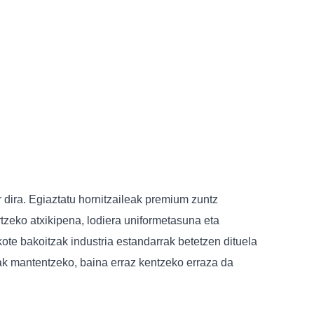
r dira. Egiaztatu hornitzaileak premium zuntz
urtzeko atxikipena, lodiera uniformetasuna eta
kote bakoitzak industria estandarrak betetzen dituela
ak mantentzeko, baina erraz kentzeko erraza da