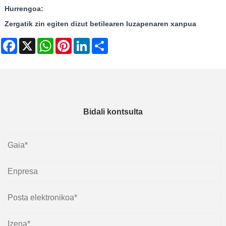
Hurrengoa:
Zergatik zin egiten dizut betilearen luzapenaren xanpua
Facebook
X
WhatsApp
Pinterest
LinkedIn
Share
Bidali kontsulta