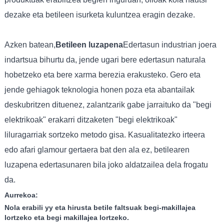
dezake eta betileen isurketa kuluntzea eragin dezake.
Azken batean,
Betileen luzapena
Edertasun industrian joera
indartsua bihurtu da, jende ugari bere edertasun naturala
hobetzeko eta bere xarma berezia erakusteko. Gero eta
jende gehiagok teknologia honen poza eta abantailak
deskubritzen dituenez, zalantzarik gabe jarraituko da "begi
elektrikoak" erakarri ditzaketen "begi elektrikoak"
liluragarriak sortzeko metodo gisa. Kasualitatezko irteera
edo afari glamour gertaera bat den ala ez, betilearen
luzapena edertasunaren bila joko aldatzailea dela frogatu
da.
Aurrekoa:
Nola erabili yy eta hirusta betile faltsuak begi-makillajea
lortzeko eta begi makillajea lortzeko.