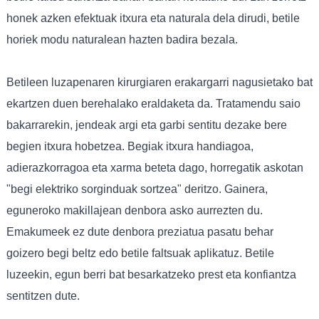
honek azken efektuak itxura eta naturala dela dirudi, betile
horiek modu naturalean hazten badira bezala.
Betileen luzapenaren kirurgiaren erakargarri nagusietako bat
ekartzen duen berehalako eraldaketa da. Tratamendu saio
bakarrarekin, jendeak argi eta garbi sentitu dezake bere
begien itxura hobetzea. Begiak itxura handiagoa,
adierazkorragoa eta xarma beteta dago, horregatik askotan
"begi elektriko sorginduak sortzea" deritzo. Gainera,
eguneroko makillajean denbora asko aurrezten du.
Emakumeek ez dute denbora preziatua pasatu behar
goizero begi beltz edo betile faltsuak aplikatuz. Betile
luzeekin, egun berri bat besarkatzeko prest eta konfiantza
sentitzen dute.