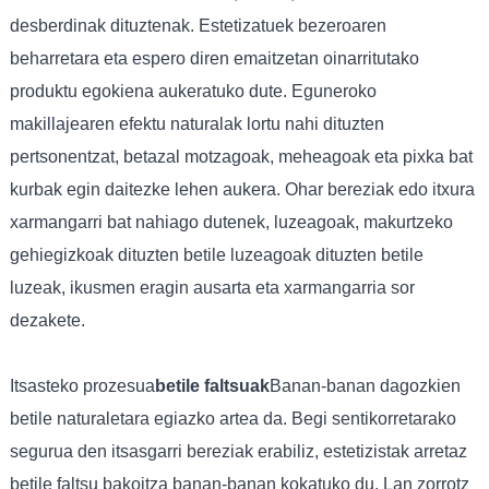
desberdinak dituztenak. Estetizatuek bezeroaren
beharretara eta espero diren emaitzetan oinarritutako
produktu egokiena aukeratuko dute. Eguneroko
makillajearen efektu naturalak lortu nahi dituzten
pertsonentzat, betazal motzagoak, meheagoak eta pixka bat
kurbak egin daitezke lehen aukera. Ohar bereziak edo itxura
xarmangarri bat nahiago dutenek, luzeagoak, makurtzeko
gehiegizkoak dituzten betile luzeagoak dituzten betile
luzeak, ikusmen eragin ausarta eta xarmangarria sor
dezakete.
Itsasteko prozesua
betile faltsuak
Banan-banan dagozkien
betile naturaletara egiazko artea da. Begi sentikorretarako
segurua den itsasgarri bereziak erabiliz, estetizistak arretaz
betile faltsu bakoitza banan-banan kokatuko du. Lan zorrotz