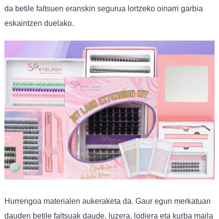
da betile faltsuen eranskin segurua lortzeko oinarri garbia
eskaintzen duelako.
Hurrengoa materialen aukeraketa da. Gaur egun merkatuan
dauden betile faltsuak daude, luzera, lodiera eta kurba maila