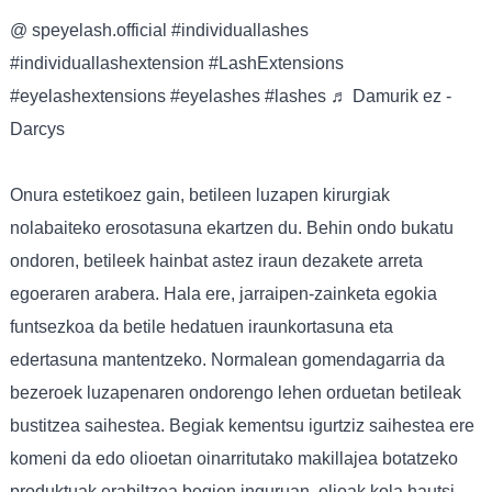
@ speyelash.official
#individuallashes
#individuallashextension
#LashExtensions
#eyelashextensions
#eyelashes
#lashes
♬ Damurik ez -
Darcys
Onura estetikoez gain, betileen luzapen kirurgiak
nolabaiteko erosotasuna ekartzen du. Behin ondo bukatu
ondoren, betileek hainbat astez iraun dezakete arreta
egoeraren arabera. Hala ere, jarraipen-zainketa egokia
funtsezkoa da betile hedatuen iraunkortasuna eta
edertasuna mantentzeko. Normalean gomendagarria da
bezeroek luzapenaren ondorengo lehen orduetan betileak
bustitzea saihestea. Begiak kementsu igurtziz saihestea ere
komeni da edo olioetan oinarritutako makillajea botatzeko
produktuak erabiltzea begien inguruan, olioak kola hautsi