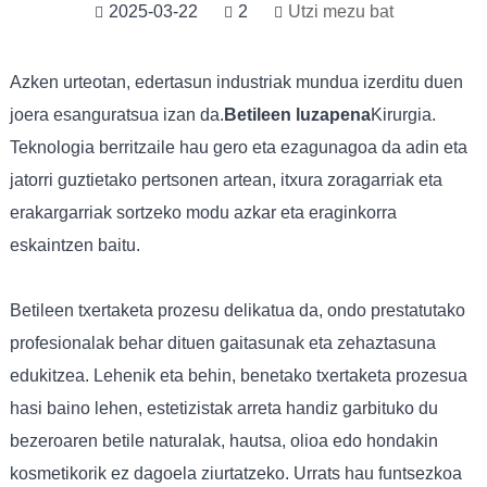
2025-03-22
2
Utzi mezu bat
Azken urteotan, edertasun industriak mundua izerditu duen
joera esanguratsua izan da.
Betileen luzapena
Kirurgia.
Teknologia berritzaile hau gero eta ezagunagoa da adin eta
jatorri guztietako pertsonen artean, itxura zoragarriak eta
erakargarriak sortzeko modu azkar eta eraginkorra
eskaintzen baitu.
Betileen txertaketa prozesu delikatua da, ondo prestatutako
profesionalak behar dituen gaitasunak eta zehaztasuna
edukitzea. Lehenik eta behin, benetako txertaketa prozesua
hasi baino lehen, estetizistak arreta handiz garbituko du
bezeroaren betile naturalak, hautsa, olioa edo hondakin
kosmetikorik ez dagoela ziurtatzeko. Urrats hau funtsezkoa