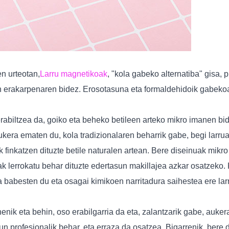
en urteotan,
Larru magnetikoak
, "kola gabeko alternatiba" gisa, 
en erakarpenaren bidez. Erosotasuna eta formaldehidoik gabeko
abiltzea da, goiko eta beheko betileen arteko mikro imanen bide
 aukera ematen du, kola tradizionalaren beharrik gabe, begi lar
k finkatzen dituzte betile naturalen artean. Bere diseinuak mikro 
 lerrokatu behar dituzte edertasun makillajea azkar osatzeko. K
la babesten du eta osagai kimikoen narritadura saihestea ere la
enik eta behin, oso erabilgarria da eta, zalantzarik gabe, auker
 profesionalik behar, eta erraza da osatzea. Bigarrenik, bere d