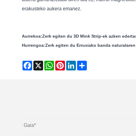
erakusteko aukera emanez.
Aurrekoa:
Zerk egiten du 3D Mink Strip-ek azken ederta
Hurrengoa:
Zerk egiten du Errusiako banda naturalaren
Facebook
X
WhatsApp
Pinterest
LinkedIn
Share