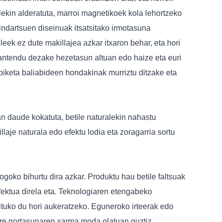
lekin alderatuta, marroi magnetikoek kola lehortzeko
indartsuen diseinuak itsatsitako irmotasuna
ek ez dute makillajea azkar itxaron behar, eta hori
mantendu dezake hezetasun altuan edo haize eta euri
rbiketa baliabideen hondakinak murriztu ditzake eta
n daude kokatuta, betile naturalekin nahastu
laje naturala edo efektu lodia eta zoragarria sortu
oko bihurtu dira azkar. Produktu hau betile faltsuak
efektua direla eta. Teknologiaren etengabeko
tuko du hori aukeratzeko. Eguneroko irteerak edo
zure nortasunaren xarma moda olatuan guztiz