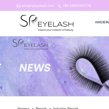

info@speyelash.com
+86-18863910776

HASIER
Hasiera
>
Berriak
>
Industria Berriak