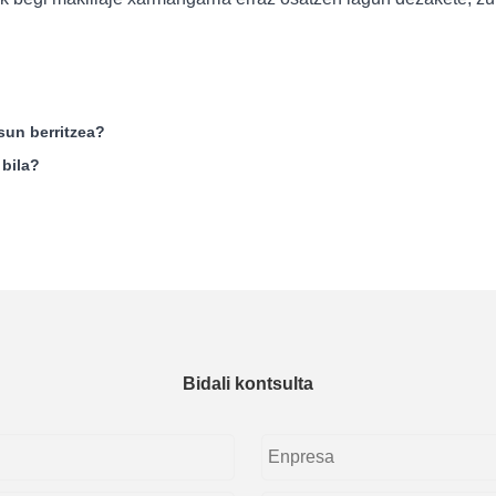
sun berritzea?
 bila?
Bidali kontsulta