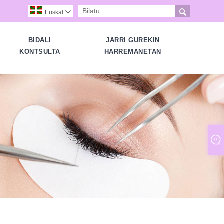

Euskal

BIDALI
JARRI GUREKIN
KONTSULTA
HARREMANETAN