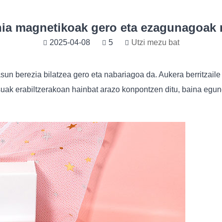
ihia magnetikoak gero eta ezagunago
2025-04-08
5
Utzi mezu bat
n berezia bilatzea gero eta nabariagoa da. Aukera berritzaile 
ltsuak erabiltzerakoan hainbat arazo konpontzen ditu, baina eg