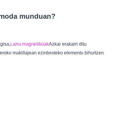
ak moda munduan?
gisa,
Larru magnetikoak
Azkar erakarri ditu
uneroko makillajean ezinbesteko elementu bihurtzen