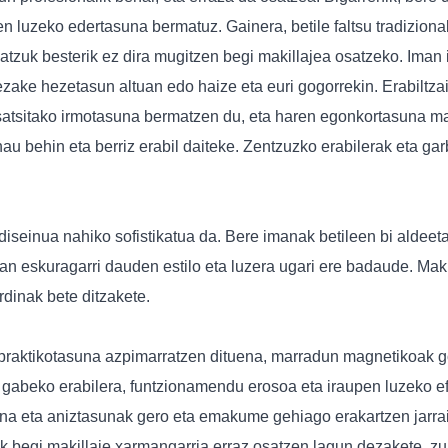
n luzeko edertasuna bermatuz. Gainera, betile faltsu tradiziona
zuk besterik ez dira mugitzen begi makillajea osatzeko. Iman 
e hezetasun altuan edo haize eta euri gogorrekin. Erabiltzaile
itsatsitako irmotasuna bermatzen du, eta haren egonkortasuna 
au behin eta berriz erabil daiteke. Zentzuzko erabilerak eta ga
iseinua nahiko sofistikatua da. Bere imanak betileen bi aldeeta
an eskuragarri dauden estilo eta luzera ugari ere badaude. Makil
dinak bete ditzakete.
praktikotasuna azpimarratzen dituena, marradun magnetikoak gog
ola gabeko erabilera, funtzionamendu erosoa eta iraupen luzeko 
na eta aniztasunak gero eta emakume gehiago erakartzen jarrai
oek begi makillaje xarmangarria erraz osatzen lagun dezakete, 