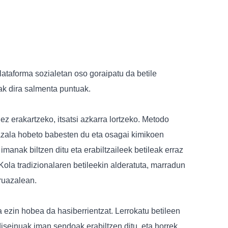
plataforma sozialetan oso goraipatu da betile
ak dira salmenta puntuak.
z erakartzeko, itsatsi azkarra lortzeko. Metodo
ruazala hobeto babesten du eta osagai kimikoen
imanak biltzen ditu eta erabiltzaileek betileak erraz
ola tradizionalaren betileekin alderatuta, marradun
rruazalean.
a ezin hobea da hasiberrientzat. Lerrokatu betileen
iseinuak iman sendoak erabiltzen ditu, eta horrek