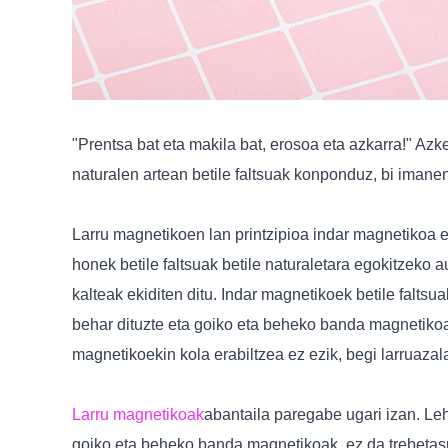
"Prentsa bat eta makila bat, erosoa eta azkarra!" Azk
naturalen artean betile faltsuak konponduz, bi iman
Larru magnetikoen lan printzipioa indar magnetikoa er
honek betile faltsuak betile naturaletara egokitzeko
kalteak ekiditen ditu. Indar magnetikoek betile faltsua
behar dituzte eta goiko eta beheko banda magnetikoak
magnetikoekin kola erabiltzea ez ezik, begi larruaza
Larru magnetikoak
abantaila paregabe ugari izan. Leh
goiko eta beheko banda magnetikoak, ez da trebetasun