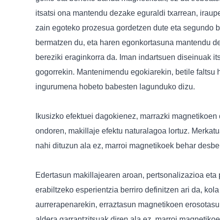
itsatsi ona mantendu dezake eguraldi txarrean, iraupe
zain egoteko prozesua gordetzen dute eta segundo bat
bermatzen du, eta haren egonkortasuna mantendu dezak
bereziki eraginkorra da. Iman indartsuen diseinuak 
gogorrekin. Mantenimendu egokiarekin, betile faltsu h
ingurumena hobeto babesten lagunduko dizu.
Ikusizko efektuei dagokienez, marrazki magnetikoen d
ondoren, makillaje efektu naturalagoa lortuz. Merkatu
nahi dituzun ala ez, marroi magnetikoek behar desber
Edertasun makillajearen aroan, pertsonalizazioa eta 
erabiltzeko esperientzia berriro definitzen ari da, k
aurrerapenarekin, erraztasun magnetikoen erosotasu
aldera garrantzitsuak diren ala ez, marroi magnetik