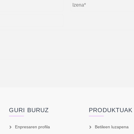
GURI BURUZ
PRODUKTUAK
Enpresaren profila
Betileen luzapena