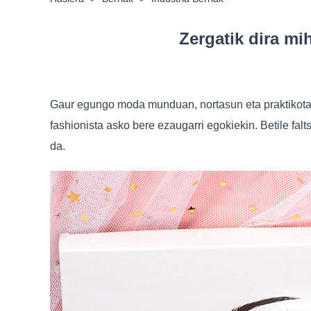
Zergatik dira m
Gaur egungo moda munduan, nortasun eta praktikotasu
fashionista asko bere ezaugarri egokiekin. Betile fa
da.