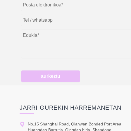
aurkeztu
JARRI GUREKIN HARREMANETAN

No.15 Shanghai Road, Qianwan Bonded Port Area,
Huangdao Barrutia, Qingdao hiria, Shandong