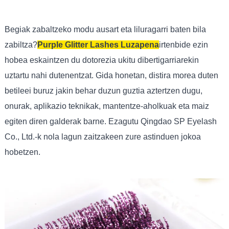
Begiak zabaltzeko modu ausart eta liluragarri baten bila
zabiltza?
Purple Glitter Lashes Luzapena
irtenbide ezin
hobea eskaintzen du dotorezia ukitu dibertigarriarekin
uztartu nahi dutenentzat. Gida honetan, distira morea duten
betileei buruz jakin behar duzun guztia aztertzen dugu,
onurak, aplikazio teknikak, mantentze-aholkuak eta maiz
egiten diren galderak barne. Ezagutu Qingdao SP Eyelash
Co., Ltd.-k nola lagun zaitzakeen zure astinduen jokoa
hobetzen.