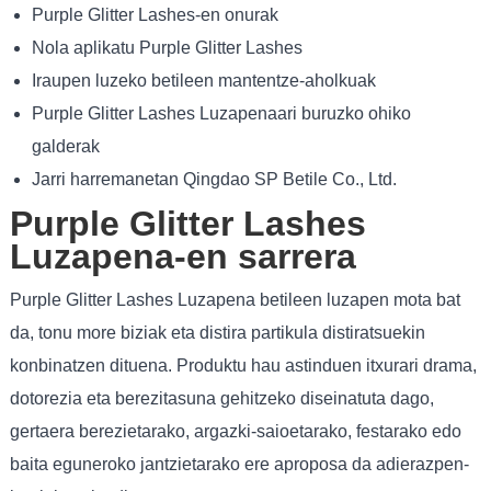
Purple Glitter Lashes-en onurak
Nola aplikatu Purple Glitter Lashes
Iraupen luzeko betileen mantentze-aholkuak
Purple Glitter Lashes Luzapenaari buruzko ohiko
galderak
Jarri harremanetan Qingdao SP Betile Co., Ltd.
Purple Glitter Lashes
Luzapena-en sarrera
Purple Glitter Lashes Luzapena betileen luzapen mota bat
da, tonu more biziak eta distira partikula distiratsuekin
konbinatzen dituena. Produktu hau astinduen itxurari drama,
dotorezia eta berezitasuna gehitzeko diseinatuta dago,
gertaera berezietarako, argazki-saioetarako, festarako edo
baita eguneroko jantzietarako ere aproposa da adierazpen-