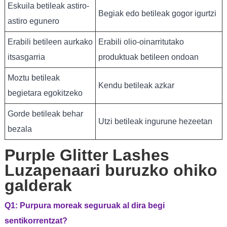
Eskuila betileak astiro-
Begiak edo betileak gogor igurtzi
astiro egunero
Erabili betileen aurkako
Erabili olio-oinarritutako
itsasgarria
produktuak betileen ondoan
Moztu betileak
Kendu betileak azkar
begietara egokitzeko
Gorde betileak behar
Utzi betileak ingurune hezeetan
bezala
Purple Glitter Lashes
Luzapenaari buruzko ohiko
galderak
Q1: Purpura moreak seguruak al dira begi
sentikorrentzat?