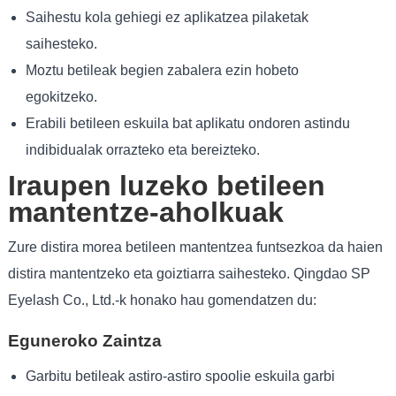
Saihestu kola gehiegi ez aplikatzea pilaketak
saihesteko.
Moztu betileak begien zabalera ezin hobeto
egokitzeko.
Erabili betileen eskuila bat aplikatu ondoren astindu
indibidualak orrazteko eta bereizteko.
Iraupen luzeko betileen
mantentze-aholkuak
Zure distira morea betileen mantentzea funtsezkoa da haien
distira mantentzeko eta goiztiarra saihesteko. Qingdao SP
Eyelash Co., Ltd.-k honako hau gomendatzen du:
Eguneroko Zaintza
Garbitu betileak astiro-astiro spoolie eskuila garbi