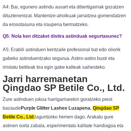
A4: Bai, egunero astindu ausart eta dibertigarriak gozatzen
dituztenentzat. Mantentze-aholkuak jarraitzea gomendatzen
da erosotasuna eta iraupena bermatzeko.
Q5: Nola ken ditzaket distira astinduak segurtasunez?
A5: Erabili astinduen kentzaile profesional bat edo oliorik
gabeko astinduentzako segurua. Astiro-astiro busti eta
irristatu betileak tira egin gabe kalteak saihesteko.
Jarri harremanetan
Qingdao SP Betile Co., Ltd.
Zure astinduen jokoa harrigarriarekin goratzeko prest
bazaude
Purple Glitter Lashes Luzapena
,
Qingdao SP
Betile Co., Ltd.
laguntzeko hemen dago. Arakatu gure
astinen sorta zabala, esperimentatu kalitate handiagoa eta