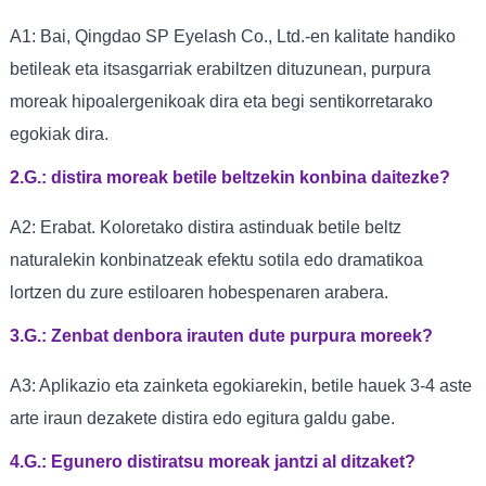
A1: Bai, Qingdao SP Eyelash Co., Ltd.-en kalitate handiko
betileak eta itsasgarriak erabiltzen dituzunean, purpura
moreak hipoalergenikoak dira eta begi sentikorretarako
egokiak dira.
2.G.: distira moreak betile beltzekin konbina daitezke?
A2: Erabat. Koloretako distira astinduak betile beltz
naturalekin konbinatzeak efektu sotila edo dramatikoa
lortzen du zure estiloaren hobespenaren arabera.
3.G.: Zenbat denbora irauten dute purpura moreek?
A3: Aplikazio eta zainketa egokiarekin, betile hauek 3-4 aste
arte iraun dezakete distira edo egitura galdu gabe.
4.G.: Egunero distiratsu moreak jantzi al ditzaket?