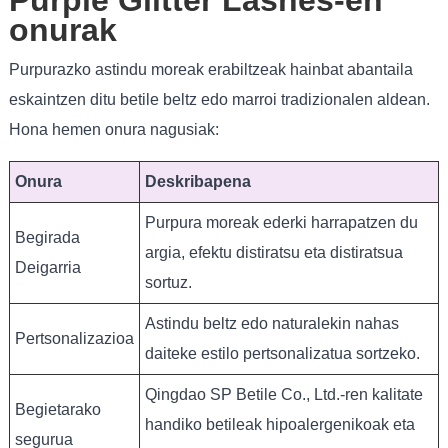
Purple Glitter Lashes-en
onurak
Purpurazko astindu moreak erabiltzeak hainbat abantaila
eskaintzen ditu betile beltz edo marroi tradizionalen aldean.
Hona hemen onura nagusiak:
Onura
Deskribapena
Purpura moreak ederki harrapatzen du
Begirada
argia, efektu distiratsu eta distiratsua
Deigarria
sortuz.
Astindu beltz edo naturalekin nahas
Pertsonalizazioa
daiteke estilo pertsonalizatua sortzeko.
Qingdao SP Betile Co., Ltd.-ren kalitate
Begietarako
handiko betileak hipoalergenikoak eta
segurua