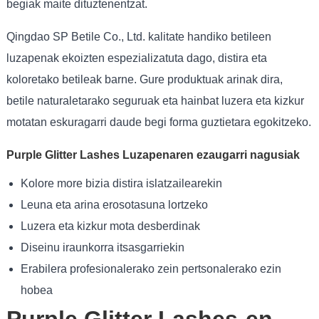
begiak maite dituztenentzat.
Qingdao SP Betile Co., Ltd. kalitate handiko betileen
luzapenak ekoizten espezializatuta dago, distira eta
koloretako betileak barne. Gure produktuak arinak dira,
betile naturaletarako seguruak eta hainbat luzera eta kizkur
motatan eskuragarri daude begi forma guztietara egokitzeko.
Purple Glitter Lashes Luzapenaren ezaugarri nagusiak
Kolore more bizia distira islatzailearekin
Leuna eta arina erosotasuna lortzeko
Luzera eta kizkur mota desberdinak
Diseinu iraunkorra itsasgarriekin
Erabilera profesionalerako zein pertsonalerako ezin
hobea