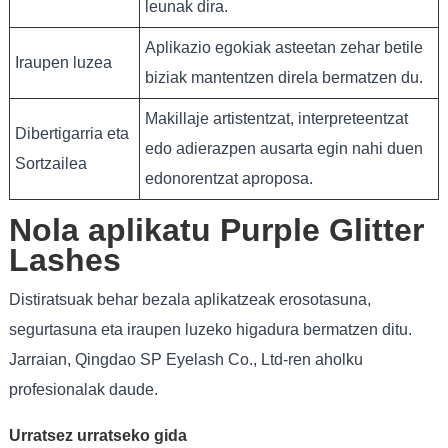
leunak dira.
Aplikazio egokiak asteetan zehar betile
Iraupen luzea
biziak mantentzen direla bermatzen du.
Makillaje artistentzat, interpreteentzat
Dibertigarria eta
edo adierazpen ausarta egin nahi duen
Sortzailea
edonorentzat aproposa.
Nola aplikatu Purple Glitter
Lashes
Distiratsuak behar bezala aplikatzeak erosotasuna,
segurtasuna eta iraupen luzeko higadura bermatzen ditu.
Jarraian, Qingdao SP Eyelash Co., Ltd-ren aholku
profesionalak daude.
Urratsez urratseko gida