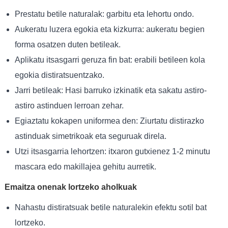
Prestatu betile naturalak: garbitu eta lehortu ondo.
Aukeratu luzera egokia eta kizkurra: aukeratu begien
forma osatzen duten betileak.
Aplikatu itsasgarri geruza fin bat: erabili betileen kola
egokia distiratsuentzako.
Jarri betileak: Hasi barruko izkinatik eta sakatu astiro-
astiro astinduen lerroan zehar.
Egiaztatu kokapen uniformea ​​den: Ziurtatu distirazko
astinduak simetrikoak eta seguruak direla.
Utzi itsasgarria lehortzen: itxaron gutxienez 1-2 minutu
mascara edo makillajea gehitu aurretik.
Emaitza onenak lortzeko aholkuak
Nahastu distiratsuak betile naturalekin efektu sotil bat
lortzeko.