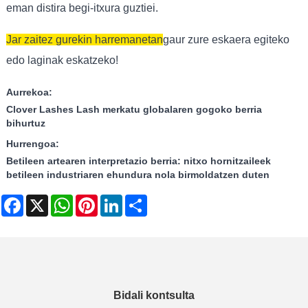
eman distira begi-itxura guztiei.
Jar zaitez gurekin harremanetan
gaur zure eskaera egiteko
edo laginak eskatzeko!
Aurrekoa:
Clover Lashes Lash merkatu globalaren gogoko berria
bihurtuz
Hurrengoa:
Betileen artearen interpretazio berria: nitxo hornitzaileek
betileen industriaren ehundura nola birmoldatzen duten
Facebook
X
WhatsApp
Pinterest
LinkedIn
Share
Bidali kontsulta