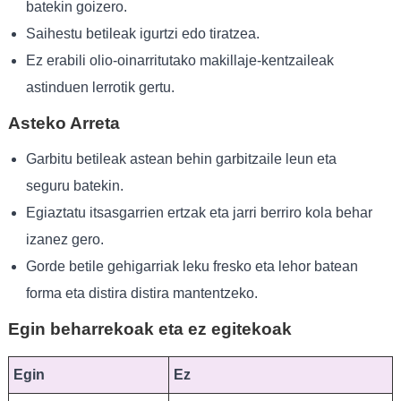
batekin goizero.
Saihestu betileak igurtzi edo tiratzea.
Ez erabili olio-oinarritutako makillaje-kentzaileak
astinduen lerrotik gertu.
Asteko Arreta
Garbitu betileak astean behin garbitzaile leun eta
seguru batekin.
Egiaztatu itsasgarrien ertzak eta jarri berriro kola behar
izanez gero.
Gorde betile gehigarriak leku fresko eta lehor batean
forma eta distira distira mantentzeko.
Egin beharrekoak eta ez egitekoak
Egin
Ez