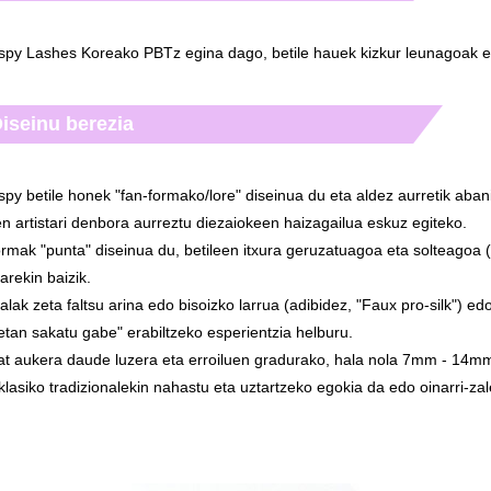
spy Lashes Koreako PBTz egina dago, betile hauek kizkur leunagoak e
iseinu berezia
py betile honek "fan-formako/lore" diseinua du eta aldez aurretik aba
en artistari denbora aurreztu diezaiokeen haizagailua eskuz egiteko.
rmak "punta" diseinua du, betileen itxura geruzatuagoa eta solteagoa 
arekin baizik.
alak zeta faltsu arina edo bisoizko larrua (adibidez, "Faux pro-silk") edo
etan sakatu gabe" erabiltzeko esperientzia helburu.
t aukera daude luzera eta erroiluen gradurako, hala nola 7mm - 14mm 
 klasiko tradizionalekin nahastu eta uztartzeko egokia da edo oinarri-zal