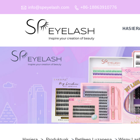

info@speyelash.com
+86-18863910776

HASIER
Hasiera
>
Produktuak
>
Betileen Luzapena
>
Wispy Las