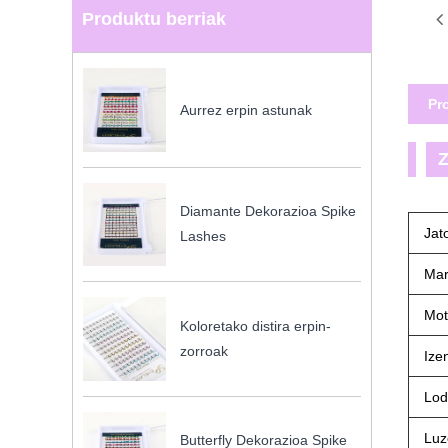
Produktu berriak
Pr
Aurrez erpin astunak
Z
Diamante Dekorazioa Spike
Jato
Lashes
Mar
Mot
Koloretako distira erpin-
zorroak
Ize
Lod
Luz
Butterfly Dekorazioa Spike