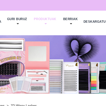
GURI BURUZ
PRODUKTUAK
BERRIAK
A
DESKARGATU
hes
>
7D Wispy Lashes