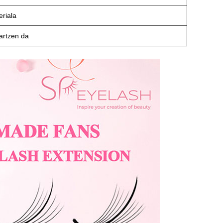
riala
artzen da