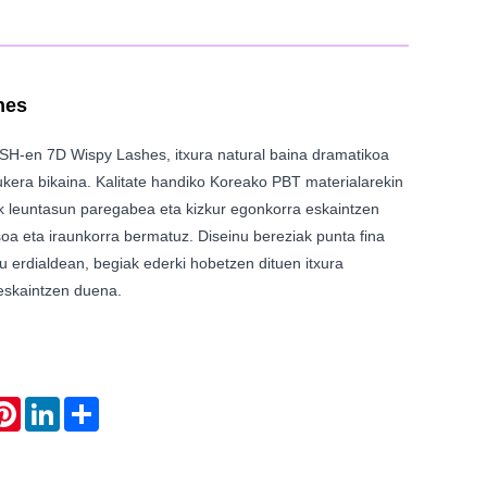
hes
H-en 7D Wispy Lashes, itxura natural baina dramatikoa
ukera bikaina. Kalitate handiko Koreako PBT materialarekin
ek leuntasun paregabea eta kizkur egonkorra eskaintzen
oa eta iraunkorra bermatuz. Diseinu bereziak punta fina
itu erdialdean, begiak ederki hobetzen dituen itxura
eskaintzen duena.
atsApp
Pinterest
LinkedIn
Share