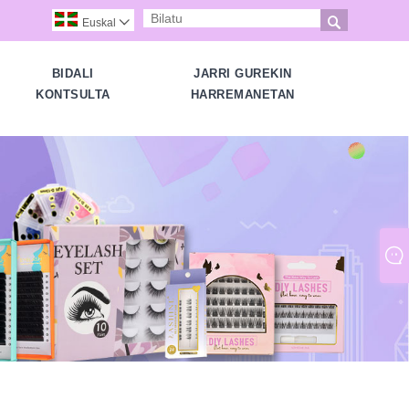

Euskal

BIDALI
JARRI GUREKIN
KONTSULTA
HARREMANETAN