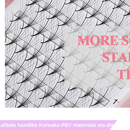
alitate handiko Koreako PBT materiala eta diseinu b