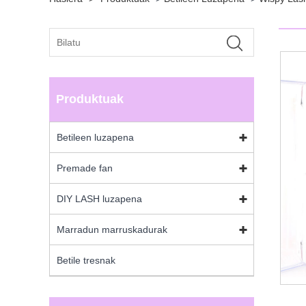
Produktuak
Betileen luzapena
Premade fan
DIY LASH luzapena
Marradun marruskadurak
Betile tresnak