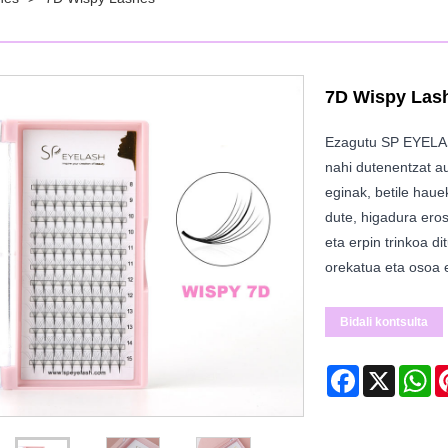
7D Wispy Las
Ezagutu SP EYELAS
nahi dutenentzat a
eginak, betile hau
dute, higadura eros
eta erpin trinkoa d
orekatua eta osoa 
Bidali kontsulta
Facebook
X
Wh