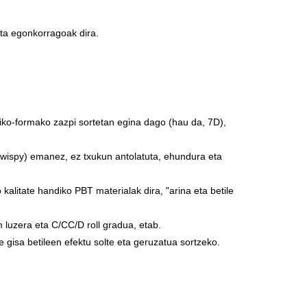
ta egonkorragoak dira.
niko-formako zazpi sortetan egina dago (hau da, 7D),
(wispy) emanez, ez txukun antolatuta, ehundura eta
 kalitate handiko PBT materialak dira, "arina eta betile
luzera eta C/CC/D roll gradua, etab.
e gisa betileen efektu solte eta geruzatua sortzeko.