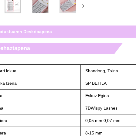
oduktuaren Deskribapena
ehaztapena
rri lekua
Shandong, Txina
ka Izena
SP BETILA
a
Eskuz Egina
na
7DWispy Lashes
iera
0,05 mm 0,07 mm
era
8-15 mm