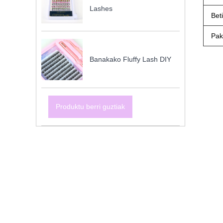
Lashes
Bet
Pak
Banakako Fluffy Lash DIY
Produktu berri guztiak