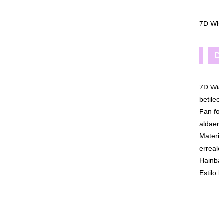
7D Wi
D
7D Wis
betile
Fan fo
aldaer
Materi
erreal
Hainba
Estilo