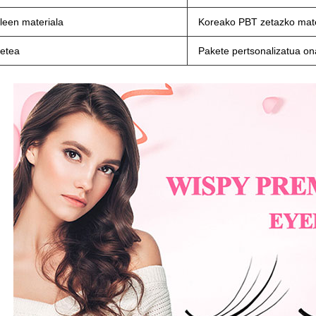
ileen materiala
Koreako PBT zetazko mate
etea
Pakete pertsonalizatua on